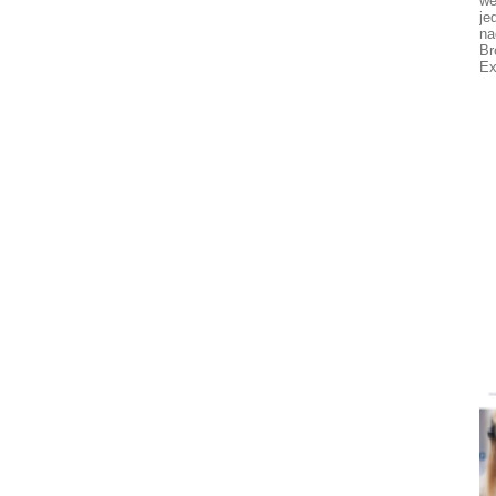
we
je
na
Br
Ex