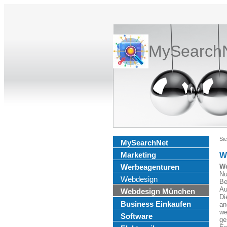
MySearch
Sie
MySearchNet
Marketing
W
Werbeagenturen
We
Nu
Webdesign
Be
Au
Webdesign München
Di
Business Einkaufen
an
we
Software
ge