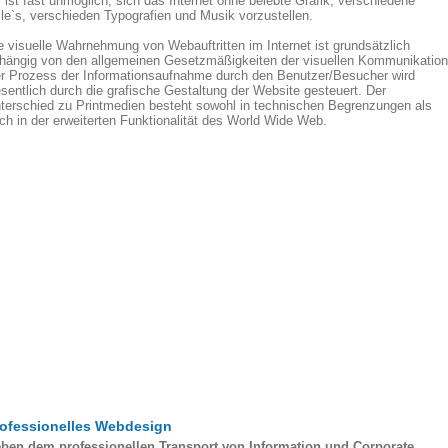
 ist fast unmöglich, sich das Internet ohne belebte Grafik, verschiedene
ile`s, verschieden Typografien und Musik vorzustellen.
e visuelle Wahrnehmung von Webauftritten im Internet ist grundsätzlich
hängig von den allgemeinen Gesetzmäßigkeiten der visuellen Kommunikation
r Prozess der Informationsaufnahme durch den Benutzer/Besucher wird
sentlich durch die grafische Gestaltung der Website gesteuert. Der
terschied zu Printmedien besteht sowohl in technischen Begrenzungen als
ch in der erweiterten Funktionalität des World Wide Web.
ofessionelles Webdesign
ben dem professionellen Transport von Information und Corporate