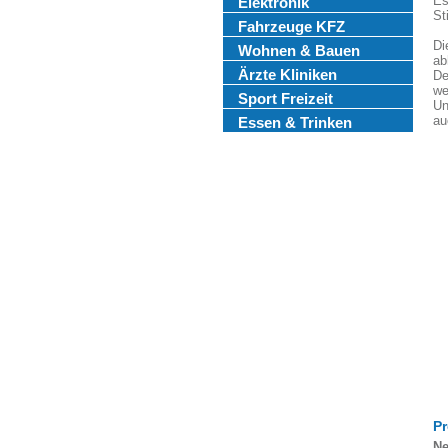
Es
Elektronik
St
Fahrzeuge KFZ
Di
Wohnen & Bauen
ab
Ärzte Kliniken
De
we
Sport Freizeit
Un
au
Essen & Trinken
Pr
Ne