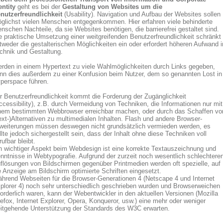
entity
geht es bei der
Gestaltung von Websites um die
nutzerfreundlichkeit
(Usability). Navigation und Aufbau der Websites sollen
glichst vielen Menschen entgegenkommen. Hier erfahren viele behinderte
nschen Nachteile, da sie Websites benötigen, die barrierefrei gestaltet sind.
e praktische Umsetzung einer weitgreifenden Benutzerfreundlichkeit schränkt
tweder die gestalterischen Möglichkeiten ein oder erfordert höheren Aufwand i
chnik und Gestaltung.
rden in einem Hypertext zu viele Wahlmöglichkeiten durch Links gegeben,
nn dies außerdem zu einer Konfusion beim Nutzer, dem so genannten Lost in
perspace führen.
r Benutzerfreundlichkeit kommt die Forderung der Zugänglichkeit
ccessibility), z.B. durch Vermeidung von Techniken, die Informationen nur mit
nem bestimmten Webbrowser erreichbar machen, oder durch das Schaffen vo
ext-)Alternativen zu multimedialen Inhalten. Flash und andere Browser-
weiterungen müssen deswegen nicht grundsätzlich vermieden werden, es
llte jedoch sichergestellt sein, dass der Inhalt ohne diese Techniken voll
rufbar bleibt.
n wichtiger Aspekt beim Webdesign ist eine korrekte Textauszeichnung und
nntnisse in Webtypografie. Aufgrund der zurzeit noch wesentlich schlechtere
flösungen von Bildschirmen gegenüber Printmedien werden oft spezielle, auf
e Anzeige am Bildschirm optimierte Schriften eingesetzt.
hrend Webseiten für die Browser-Generationen 4 (Netscape 4 und Internet
plorer 4) noch sehr unterschiedlich geschrieben wurden und Browserweichen
forderlich waren, kann der Webentwickler in den aktuellen Versionen (Mozilla
refox, Internet Explorer, Opera, Konqueror, usw.) eine mehr oder weniger
itgehende Unterstützung der Standards des W3C erwarten.