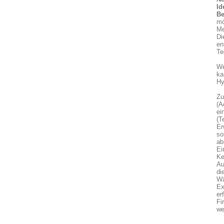
Id
Be
mö
Me
Di
en
Te
We
ka
Hy
Zu
(A
ei
(T
Er
so
ab
Ei
Ke
Au
di
Wä
Ex
er
Fi
we