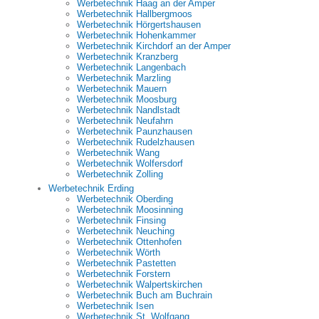
Werbetechnik Haag an der Amper
Werbetechnik Hallbergmoos
Werbetechnik Hörgertshausen
Werbetechnik Hohenkammer
Werbetechnik Kirchdorf an der Amper
Werbetechnik Kranzberg
Werbetechnik Langenbach
Werbetechnik Marzling
Werbetechnik Mauern
Werbetechnik Moosburg
Werbetechnik Nandlstadt
Werbetechnik Neufahrn
Werbetechnik Paunzhausen
Werbetechnik Rudelzhausen
Werbetechnik Wang
Werbetechnik Wolfersdorf
Werbetechnik Zolling
Werbetechnik Erding
Werbetechnik Oberding
Werbetechnik Moosinning
Werbetechnik Finsing
Werbetechnik Neuching
Werbetechnik Ottenhofen
Werbetechnik Wörth
Werbetechnik Pastetten
Werbetechnik Forstern
Werbetechnik Walpertskirchen
Werbetechnik Buch am Buchrain
Werbetechnik Isen
Werbetechnik St. Wolfgang