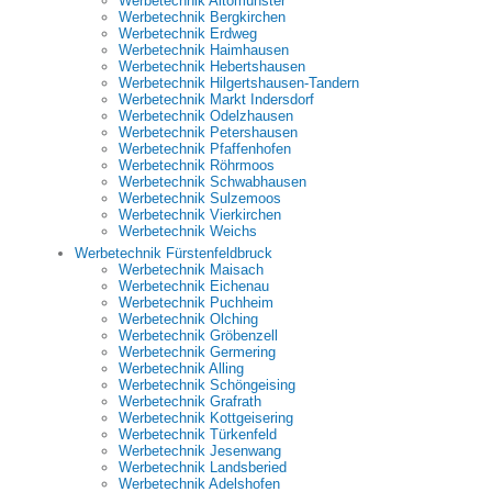
Werbetechnik Altomünster
Werbetechnik Bergkirchen
Werbetechnik Erdweg
Werbetechnik Haimhausen
Werbetechnik Hebertshausen
Werbetechnik Hilgertshausen-Tandern
Werbetechnik Markt Indersdorf
Werbetechnik Odelzhausen
Werbetechnik Petershausen
Werbetechnik Pfaffenhofen
Werbetechnik Röhrmoos
Werbetechnik Schwabhausen
Werbetechnik Sulzemoos
Werbetechnik Vierkirchen
Werbetechnik Weichs
Werbetechnik Fürstenfeldbruck
Werbetechnik Maisach
Werbetechnik Eichenau
Werbetechnik Puchheim
Werbetechnik Olching
Werbetechnik Gröbenzell
Werbetechnik Germering
Werbetechnik Alling
Werbetechnik Schöngeising
Werbetechnik Grafrath
Werbetechnik Kottgeisering
Werbetechnik Türkenfeld
Werbetechnik Jesenwang
Werbetechnik Landsberied
Werbetechnik Adelshofen