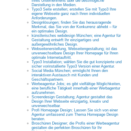
Ihres Unternehmens über die bestmögliche
Darstellung in den Medien.
Typo3 Seite erstellen; erstellen Sie mit Typo3 Ihre
eigene Webseite ganz nach Ihren individuellen
Anforderungen.
Designlösungen; finden Sie das herausragende
Merkmal, das Sie von der Konkurrenz abhebt – für
ein optimales Design.
künstlerisches webdesign München; eine Agentur für
Gestaltung entwirft Ihr einzigartiges und
außergewöhnliches Design.
Webseitenerstellung, Webseitengestaltung; ist das
unverwechselbare Design Ihrer Homepage für Ihren
optimale Internetauftritt.
Typo3 Installation; wählen Sie die gut konzipierte und
sicher vorinstallierte Typo3 Version einer Agentur.
Social Media München; ermöglicht Ihnen den
interaktiven Austausch mit Kunden und
Geschäftspartnern.
Werbeagentur Jobs; es gibt vielfältige Möglichkeiten,
eine berufliche Tätigkeit innerhalb einer Werbagentur
aufzunehmen.
Screendesign Gestaltung; Agentur gestaltet das
Design Ihrer Webseite einzigartig, kreativ und
unverwechselbar.
Profi Homepage Design; Lassen Sie sich von einer
Agentur umfassend zum Thema Homepage Design
beraten.
Broschüren Designer; die Profis einer Werbeagentur
gestalten die perfekten Broschüren für Ihr