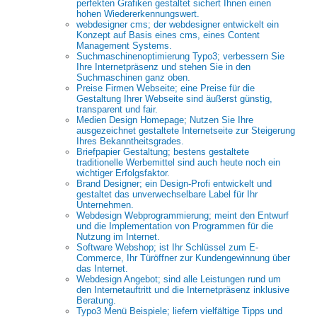
perfekten Grafiken gestaltet sichert Ihnen einen
hohen Wiedererkennungswert.
webdesigner cms; der webdesigner entwickelt ein
Konzept auf Basis eines cms, eines Content
Management Systems.
Suchmaschinenoptimierung Typo3; verbessern Sie
Ihre Internetpräsenz und stehen Sie in den
Suchmaschinen ganz oben.
Preise Firmen Webseite; eine Preise für die
Gestaltung Ihrer Webseite sind äußerst günstig,
transparent und fair.
Medien Design Homepage; Nutzen Sie Ihre
ausgezeichnet gestaltete Internetseite zur Steigerung
Ihres Bekanntheitsgrades.
Briefpapier Gestaltung; bestens gestaltete
traditionelle Werbemittel sind auch heute noch ein
wichtiger Erfolgsfaktor.
Brand Designer; ein Design-Profi entwickelt und
gestaltet das unverwechselbare Label für Ihr
Unternehmen.
Webdesign Webprogrammierung; meint den Entwurf
und die Implementation von Programmen für die
Nutzung im Internet.
Software Webshop; ist Ihr Schlüssel zum E-
Commerce, Ihr Türöffner zur Kundengewinnung über
das Internet.
Webdesign Angebot; sind alle Leistungen rund um
den Internetauftritt und die Internetpräsenz inklusive
Beratung.
Typo3 Menü Beispiele; liefern vielfältige Tipps und