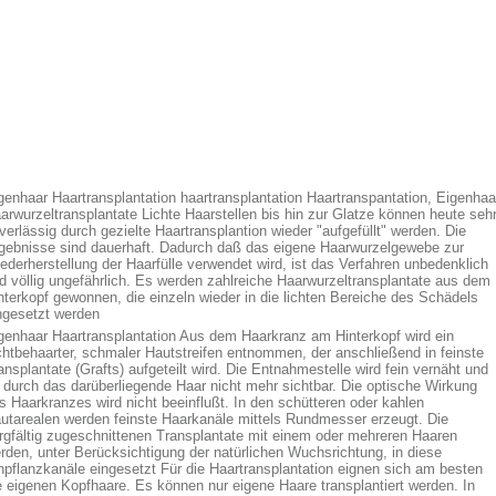
genhaar Haartransplantation haartransplantation Haartranspantation, Eigenhaa
arwurzeltransplantate Lichte Haarstellen bis hin zur Glatze können heute seh
verlässig durch gezielte Haartransplantion wieder "aufgefüllt" werden. Die
gebnisse sind dauerhaft. Dadurch daß das eigene Haarwurzelgewebe zur
ederherstellung der Haarfülle verwendet wird, ist das Verfahren unbedenklich
d völlig ungefährlich. Es werden zahlreiche Haarwurzeltransplantate aus dem
nterkopf gewonnen, die einzeln wieder in die lichten Bereiche des Schädels
ngesetzt werden
genhaar Haartransplantation Aus dem Haarkranz am Hinterkopf wird ein
chtbehaarter, schmaler Hautstreifen entnommen, der anschließend in feinste
ansplantate (Grafts) aufgeteilt wird. Die Entnahmestelle wird fein vernäht und
t durch das darüberliegende Haar nicht mehr sichtbar. Die optische Wirkung
s Haarkranzes wird nicht beeinflußt. In den schütteren oder kahlen
utarealen werden feinste Haarkanäle mittels Rundmesser erzeugt. Die
rgfältig zugeschnittenen Transplantate mit einem oder mehreren Haaren
rden, unter Berücksichtigung der natürlichen Wuchsrichtung, in diese
npflanzkanäle eingesetzt Für die Haartransplantation eignen sich am besten
e eigenen Kopfhaare. Es können nur eigene Haare transplantiert werden. In