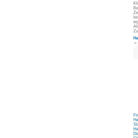
Kl
Be
Zw
be
ei
Al
Zu
Ha
Fi
Ha
St
Ha
Di