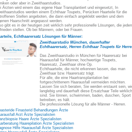
iniken oder aber in Zweithaarstudios.
i Ärzten wird einem das eigene Haar Transplantiert und eingesetzt, In
eithaarstudios werden einem Echthaar Toupets, Perücken Haarteile für die
troffenen Stellen angeboten, die dann einfach angeklebt werden und dem
genen Haarschnitt angepasst werden.
so gibt es in der heutigen zeit wirklich sehr professionelle Lösungen, die jeden
frieden stellen. Ob bei Männern, oder bei Frauen.
arteile, Echthaarersatz Lösungen für Männer:
Zweithaarstudio München, dauerhafter
Echthaarersatz, Herren Echthaar Toupets für Herr
Das Zweithaarstudio in München für Haarersatz bei
Haarausfall für Männer, hochwertige Toupets,
Haaresatz, Zweithaar ohne Op.
Echthaarteile, die nicht erkennen lassen, das man
Zweithaar bzw. Haarersatz trägt.
Für alle, die eine Haartransplantation bei
fortgeschrittenem Haarausfall vermeiden möchten.
Lassen Sie sich beraten, Sie werden erstaunt sein, wi
langlebig und dauerhaft diese Ersatzhaar Teile wirklic
sind. Sie lönnen, schwimmen, baden, duschen, Sport
betreiben, es hält.
Die professionelle Lösung für alle Männer - Herren.
nasteride Finasterid Behandlungen Ärzte
arausfall Arzt Ärzte Spezialisten
anzbiopsie Haare Ärzte Spezialisten
arberatung Haarepilation Ärzte Spezialisten
agnose Hilfe Haarausfall Ärzte Spezialisten