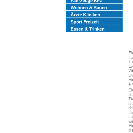
Fahrzeuge KFZ
Wohnen & Bauen
Ärzte Kliniken
Sport Freizeit
Essen & Trinken
Ei
Ha
zu
Er
Wi
un
Hi
ei
Ei
di
Tr
is
de
Ha
so
we
Ei
di