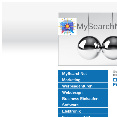
MySearch
Sie
MySearchNet
Ei
Marketing
E
E
Werbeagenturen
Webdesign
Business Einkaufen
Software
Elektronik