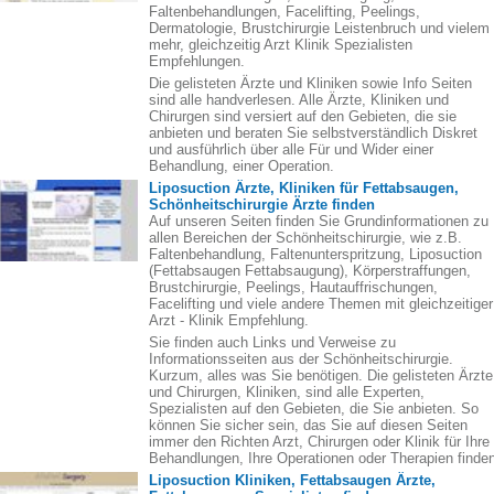
Faltenbehandlungen, Facelifting, Peelings,
Dermatologie, Brustchirurgie Leistenbruch und vielem
mehr, gleichzeitig Arzt Klinik Spezialisten
Empfehlungen.
Die gelisteten Ärzte und Kliniken sowie Info Seiten
sind alle handverlesen. Alle Ärzte, Kliniken und
Chirurgen sind versiert auf den Gebieten, die sie
anbieten und beraten Sie selbstverständlich Diskret
und ausführlich über alle Für und Wider einer
Behandlung, einer Operation.
Liposuction Ärzte, Kliniken für Fettabsaugen,
Schönheitschirurgie Ärzte finden
Auf unseren Seiten finden Sie Grundinformationen zu
allen Bereichen der Schönheitschirurgie, wie z.B.
Faltenbehandlung, Faltenunterspritzung, Liposuction
(Fettabsaugen Fettabsaugung), Körperstraffungen,
Brustchirurgie, Peelings, Hautauffrischungen,
Facelifting und viele andere Themen mit gleichzeitiger
Arzt - Klinik Empfehlung.
Sie finden auch Links und Verweise zu
Informationsseiten aus der Schönheitschirurgie.
Kurzum, alles was Sie benötigen. Die gelisteten Ärzte
und Chirurgen, Kliniken, sind alle Experten,
Spezialisten auf den Gebieten, die Sie anbieten. So
können Sie sicher sein, das Sie auf diesen Seiten
immer den Richten Arzt, Chirurgen oder Klinik für Ihre
Behandlungen, Ihre Operationen oder Therapien finden
Liposuction Kliniken, Fettabsaugen Ärzte,