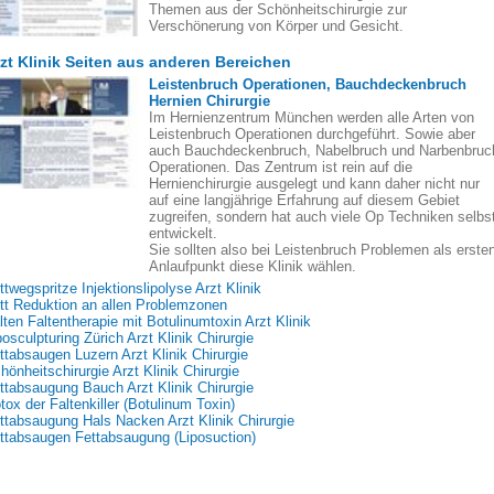
Themen aus der Schönheitschirurgie zur
Verschönerung von Körper und Gesicht.
zt Klinik Seiten aus anderen Bereichen
Leistenbruch Operationen, Bauchdeckenbruch
Hernien Chirurgie
Im Hernienzentrum München werden alle Arten von
Leistenbruch Operationen durchgeführt. Sowie aber
auch Bauchdeckenbruch, Nabelbruch und Narbenbruc
Operationen. Das Zentrum ist rein auf die
Hernienchirurgie ausgelegt und kann daher nicht nur
auf eine langjährige Erfahrung auf diesem Gebiet
zugreifen, sondern hat auch viele Op Techniken selbs
entwickelt.
Sie sollten also bei Leistenbruch Problemen als erste
Anlaufpunkt diese Klinik wählen.
ttwegspritze Injektionslipolyse Arzt Klinik
tt Reduktion an allen Problemzonen
lten Faltentherapie mit Botulinumtoxin Arzt Klinik
posculpturing Zürich Arzt Klinik Chirurgie
ttabsaugen Luzern Arzt Klinik Chirurgie
hönheitschirurgie Arzt Klinik Chirurgie
ttabsaugung Bauch Arzt Klinik Chirurgie
tox der Faltenkiller (Botulinum Toxin)
ttabsaugung Hals Nacken Arzt Klinik Chirurgie
ttabsaugen Fettabsaugung (Liposuction)