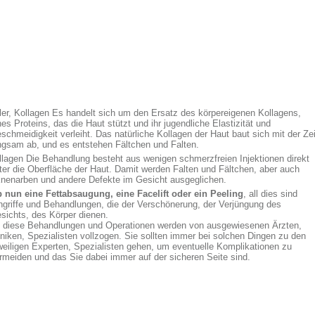
ller, Kollagen Es handelt sich um den Ersatz des körpereigenen Kollagens,
nes Proteins, das die Haut stützt und ihr jugendliche Elastizität und
schmeidigkeit verleiht. Das natürliche Kollagen der Haut baut sich mit der Zei
ngsam ab, und es entstehen Fältchen und Falten.
llagen Die Behandlung besteht aus wenigen schmerzfreien Injektionen direkt
ter die Oberfläche der Haut. Damit werden Falten und Fältchen, aber auch
nenarben und andere Defekte im Gesicht ausgeglichen.
 nun eine Fettabsaugung, eine Facelift oder ein Peeling
, all dies sind
ngriffe und Behandlungen, die der Verschönerung, der Verjüngung des
sichts, des Körper dienen.
l diese Behandlungen und Operationen werden von ausgewiesenen Ärzten,
iniken, Spezialisten vollzogen. Sie sollten immer bei solchen Dingen zu den
weiligen Experten, Spezialisten gehen, um eventuelle Komplikationen zu
rmeiden und das Sie dabei immer auf der sicheren Seite sind.