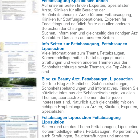
Fettabsaugung Spezialisten finden
Auf unseren Seiten finden Experten, Spezialisten,
Ärzte, Kliniken für alle Bereiche der
Schönheitschirurgie. Ärzte für eine Fettabsaugung,
Kliniken für Straffungsoperationen, Experten für
Faceliftings und natürlich Ärzte aus allen anderen
Bereichen der Chirurgie.
Suchen, informieren und gleichzeitig den richtigen Arz
Kontakten. Das alles auf unseren Seiten.
Info Seiten zur Fettabsaugung, Fettabsaugen
Liposuction
Viele Informationen zum Thema Fettabsaugen,
Körpermodellage mittels Fettabsaugung, auch
Straffungen und vielen anderen Themen aus der
Schönheitschirurgie sowie Themen, die Top Aktuell
sind.
Blog zu Beauty Arzt, Fettabsaugen, Liposuction
Der Info Blog zu Schönheit, Schönheitschirurgie,
Schönheitsbehandlungen und informatives. Finden Si
nützliche infos aus der Schönheitschirurgie, zu allen
Themen, aber auch zu Themen, die für jeden
interessant sind. Natürlich auch gleichzeitig mit den
richtigen Empfehlungen zu Ärzten, Kliniken, Experten
Spezialisten.
Fettabsaugen Liposuction Fettabsaugung
Liposuktion
Seiten rund um das Thema Fettabsaugen, Liposuction
Körpermodellage mittels Fettabsaugen, Körperformun
auch Straffungen, Bauchstraffungen und anderen