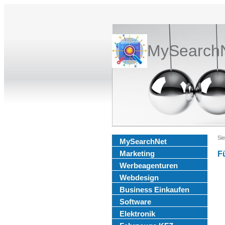
MySearch
Sie
MySearchNet
Marketing
Fü
Werbeagenturen
Webdesign
Business Einkaufen
Software
Elektronik