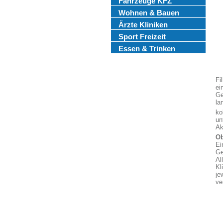
Fahrzeuge KFZ
Wohnen & Bauen
Ärzte Kliniken
Sport Freizeit
Essen & Trinken
Fi
ei
Ge
la
ko
un
Ak
Ob
Ei
Ge
Al
Kl
je
ve