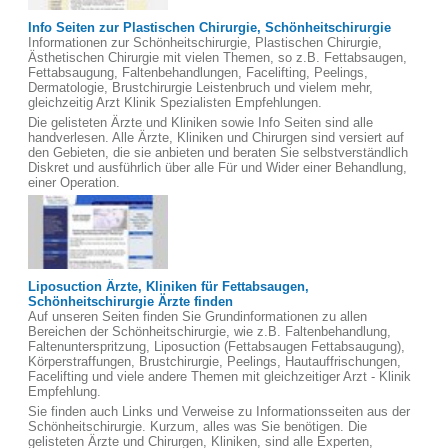
Info Seiten zur Plastischen Chirurgie, Schönheitschirurgie
Informationen zur Schönheitschirurgie, Plastischen Chirurgie,
Ästhetischen Chirurgie mit vielen Themen, so z.B. Fettabsaugen,
Fettabsaugung, Faltenbehandlungen, Facelifting, Peelings,
Dermatologie, Brustchirurgie Leistenbruch und vielem mehr,
gleichzeitig Arzt Klinik Spezialisten Empfehlungen.
Die gelisteten Ärzte und Kliniken sowie Info Seiten sind alle
handverlesen. Alle Ärzte, Kliniken und Chirurgen sind versiert auf
den Gebieten, die sie anbieten und beraten Sie selbstverständlich
Diskret und ausführlich über alle Für und Wider einer Behandlung,
einer Operation.
Liposuction Ärzte, Kliniken für Fettabsaugen,
Schönheitschirurgie Ärzte finden
Auf unseren Seiten finden Sie Grundinformationen zu allen
Bereichen der Schönheitschirurgie, wie z.B. Faltenbehandlung,
Faltenunterspritzung, Liposuction (Fettabsaugen Fettabsaugung),
Körperstraffungen, Brustchirurgie, Peelings, Hautauffrischungen,
Facelifting und viele andere Themen mit gleichzeitiger Arzt - Klinik
Empfehlung.
Sie finden auch Links und Verweise zu Informationsseiten aus der
Schönheitschirurgie. Kurzum, alles was Sie benötigen. Die
gelisteten Ärzte und Chirurgen, Kliniken, sind alle Experten,