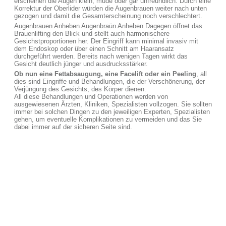
erscheinen die Augen klein, müde oder gar unfreundlich. Durch eine
Korrektur der Oberlider würden die Augenbrauen weiter nach unten
gezogen und damit die Gesamterscheinung noch verschlechtert.
Augenbrauen Anheben Augenbraün Anheben Dagegen öffnet das
Brauenlifting den Blick und stellt auch harmonischere
Gesichstproportionen her. Der Eingriff kann minimal invasiv mit
dem Endoskop oder über einen Schnitt am Haaransatz
durchgeführt werden. Bereits nach wenigen Tagen wirkt das
Gesicht deutlich jünger und ausdrucksstärker.
Ob nun eine Fettabsaugung, eine Facelift oder ein Peeling
, all
dies sind Eingriffe und Behandlungen, die der Verschönerung, der
Verjüngung des Gesichts, des Körper dienen.
All diese Behandlungen und Operationen werden von
ausgewiesenen Ärzten, Kliniken, Spezialisten vollzogen. Sie sollten
immer bei solchen Dingen zu den jeweiligen Experten, Spezialisten
gehen, um eventuelle Komplikationen zu vermeiden und das Sie
dabei immer auf der sicheren Seite sind.