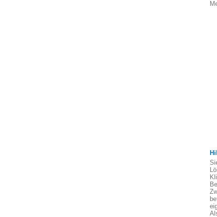
Me
Hi
Si
Lö
Kl
Be
Zw
be
ei
Al