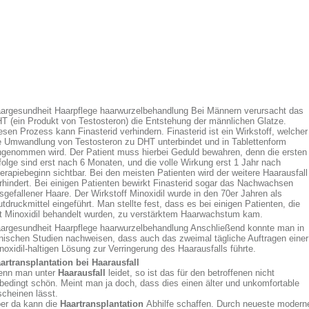
argesundheit Haarpflege haarwurzelbehandlung Bei Männern verursacht das
T (ein Produkt von Testosteron) die Entstehung der männlichen Glatze.
esen Prozess kann Finasterid verhindern. Finasterid ist ein Wirkstoff, welcher
e Umwandlung von Testosteron zu DHT unterbindet und in Tablettenform
ngenommen wird. Der Patient muss hierbei Geduld bewahren, denn die ersten
folge sind erst nach 6 Monaten, und die volle Wirkung erst 1 Jahr nach
erapiebeginn sichtbar. Bei den meisten Patienten wird der weitere Haarausfall
rhindert. Bei einigen Patienten bewirkt Finasterid sogar das Nachwachsen
sgefallener Haare. Der Wirkstoff Minoxidil wurde in den 70er Jahren als
utdruckmittel eingeführt. Man stellte fest, dass es bei einigen Patienten, die
t Minoxidil behandelt wurden, zu verstärktem Haarwachstum kam.
argesundheit Haarpflege haarwurzelbehandlung Anschließend konnte man in
inischen Studien nachweisen, dass auch das zweimal tägliche Auftragen einer
noxidil-haltigen Lösung zur Verringerung des Haarausfalls führte.
artransplantation bei Haarausfall
nn man unter
Haarausfall
leidet, so ist das für den betroffenen nicht
bedingt schön. Meint man ja doch, dass dies einen älter und unkomfortable
scheinen lässt.
er da kann die
Haartransplantation
Abhilfe schaffen. Durch neueste modern