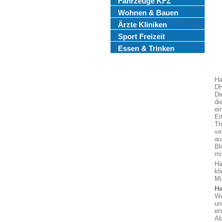
Fahrzeuge KFZ
Wohnen & Bauen
Ärzte Kliniken
Sport Freizeit
Essen & Trinken
Ha
DH
Di
di
ei
Er
Th
ve
au
Bl
mi
Ha
kl
Mi
Ha
We
un
er
Ab