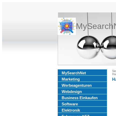
MySearch
Sie
MySearchNet
Ha
Marketing
H
Werbeagenturen
Webdesign
Business Einkaufen
Software
Elektronik