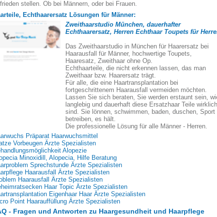
frieden stellen. Ob bei Männern, oder bei Frauen.
arteile, Echthaarersatz Lösungen für Männer:
Zweithaarstudio München, dauerhafter
Echthaarersatz, Herren Echthaar Toupets für Herr
Das Zweithaarstudio in München für Haarersatz bei
Haarausfall für Männer, hochwertige Toupets,
Haaresatz, Zweithaar ohne Op.
Echthaarteile, die nicht erkennen lassen, das man
Zweithaar bzw. Haarersatz trägt.
Für alle, die eine Haartransplantation bei
fortgeschrittenem Haarausfall vermeiden möchten.
Lassen Sie sich beraten, Sie werden erstaunt sein, wi
langlebig und dauerhaft diese Ersatzhaar Teile wirklic
sind. Sie lönnen, schwimmen, baden, duschen, Sport
betreiben, es hält.
Die professionelle Lösung für alle Männer - Herren.
arwuchs Präparat Haarwuchsmittel
atze Vorbeugen Ärzte Spezialisten
handlungsmöglichkeit Alopezie
opecia Minoxidill, Alopecia, Hilfe Beratung
arproblem Sprechstunde Ärzte Spezialisten
arpflege Haarausfall Ärzte Spezialisten
oblem Haarausfall Ärzte Spezialisten
heimratsecken Haar Topic Ärzte Spezialisten
artransplantation Eigenhaar Haar Ärzte Spezialisten
cro Point Haarauffüllung Ärzte Spezialisten
Q - Fragen und Antworten zu Haargesundheit und Haarpflege