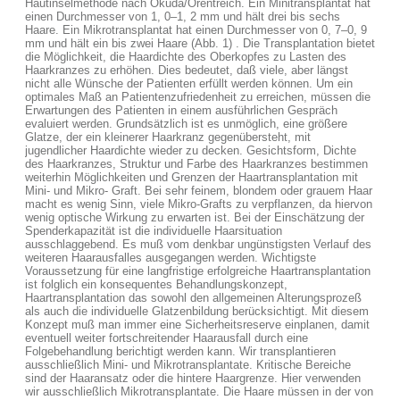
Hautinselmethode nach Okuda/Orentreich. Ein Minitransplantat hat
einen Durchmesser von 1, 0–1, 2 mm und hält drei bis sechs
Haare. Ein Mikrotransplantat hat einen Durchmesser von 0, 7–0, 9
mm und hält ein bis zwei Haare (Abb. 1) . Die Transplantation bietet
die Möglichkeit, die Haardichte des Oberkopfes zu Lasten des
Haarkranzes zu erhöhen. Dies bedeutet, daß viele, aber längst
nicht alle Wünsche der Patienten erfüllt werden können. Um ein
optimales Maß an Patientenzufriedenheit zu erreichen, müssen die
Erwartungen des Patienten in einem ausführlichen Gespräch
evaluiert werden. Grundsätzlich ist es unmöglich, eine größere
Glatze, der ein kleinerer Haarkranz gegenübersteht, mit
jugendlicher Haardichte wieder zu decken. Gesichtsform, Dichte
des Haarkranzes, Struktur und Farbe des Haarkranzes bestimmen
weiterhin Möglichkeiten und Grenzen der Haartransplantation mit
Mini- und Mikro- Graft. Bei sehr feinem, blondem oder grauem Haar
macht es wenig Sinn, viele Mikro-Grafts zu verpflanzen, da hiervon
wenig optische Wirkung zu erwarten ist. Bei der Einschätzung der
Spenderkapazität ist die individuelle Haarsituation
ausschlaggebend. Es muß vom denkbar ungünstigsten Verlauf des
weiteren Haarausfalles ausgegangen werden. Wichtigste
Voraussetzung für eine langfristige erfolgreiche Haartransplantation
ist folglich ein konsequentes Behandlungskonzept,
Haartransplantation das sowohl den allgemeinen Alterungsprozeß
als auch die individuelle Glatzenbildung berücksichtigt. Mit diesem
Konzept muß man immer eine Sicherheitsreserve einplanen, damit
eventuell weiter fortschreitender Haarausfall durch eine
Folgebehandlung berichtigt werden kann. Wir transplantieren
ausschließlich Mini- und Mikrotransplantate. Kritische Bereiche
sind der Haaransatz oder die hintere Haargrenze. Hier verwenden
wir ausschließlich Mikrotransplantate. Die Haare müssen in der von