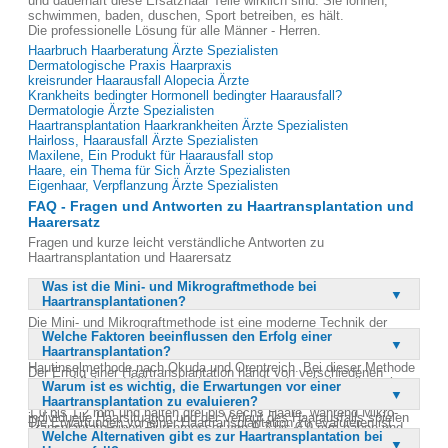
und dauerhaft diese Ersatzhaar Teile wirklich sind. Sie lönnen,
schwimmen, baden, duschen, Sport betreiben, es hält.
Die professionelle Lösung für alle Männer - Herren.
Haarbruch Haarberatung Ärzte Spezialisten
Dermatologische Praxis Haarpraxis
kreisrunder Haarausfall Alopecia Ärzte
Krankheits bedingter Hormonell bedingter Haarausfall?
Dermatologie Ärzte Spezialisten
Haartransplantation Haarkrankheiten Ärzte Spezialisten
Hairloss, Haarausfall Ärzte Spezialisten
Maxilene, Ein Produkt für Haarausfall stop
Haare, ein Thema für Sich Ärzte Spezialisten
Eigenhaar, Verpflanzung Ärzte Spezialisten
FAQ - Fragen und Antworten zu Haartransplantation und
Haarersatz
Fragen und kurze leicht verständliche Antworten zu
Haartransplantation und Haarersatz
Was ist die Mini- und Mikrograftmethode bei
Haartransplantationen?
Die Mini- und Mikrograftmethode ist eine moderne Technik der
Welche Faktoren beeinflussen den Erfolg einer
Haartransplantation, die in den 80er Jahren von Marrit eingeführt
Haartransplantation?
wurde. Sie ist eine Weiterentwicklung der ursprünglichen
Hautinselmethode nach Okuda und Orentreich. Bei dieser Methode
Der Erfolg einer Haartransplantation hängt von verschiedenen
werden Mini- und Mikrotransplantate verwendet, die jeweils mehrere
Warum ist es wichtig, die Erwartungen vor einer
Faktoren ab. Dazu gehören die Gesichtsform, die Dichte und
Haare enthalten. Mini-Transplantate haben einen Durchmesser von
Haartransplantation zu evaluieren?
Struktur des Haarkranzes sowie die Farbe der Haare. Auch die
1,0 bis 1,2 mm und halten drei bis sechs Haare, während Mikro-
individuelle Haarsituation und der Verlauf des Haarausfalls spielen
Die Erwartungen vor einer Haartransplantation zu evaluieren ist
Transplantate einen Durchmesser von 0,7 bis 0,9 mm haben und
eine wichtige Rolle. Ein konsequentes Behandlungskonzept, das
Welche Alternativen gibt es zur Haartransplantation bei
wichtig, um ein optimales Maß an Patientenzufriedenheit zu
ein bis zwei Haare halten. Diese Technik ermöglicht es, die
den allgemeinen Alterungsprozess und die individuelle