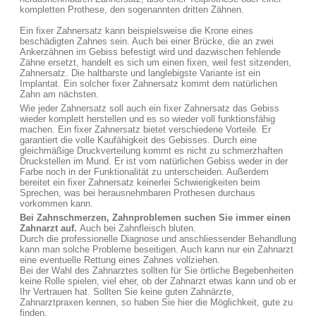
kompletten Prothese, den sogenannten dritten Zähnen.
Ein fixer Zahnersatz kann beispielsweise die Krone eines
beschädigten Zahnes sein. Auch bei einer Brücke, die an zwei
Ankerzähnen im Gebiss befestigt wird und dazwischen fehlende
Zähne ersetzt, handelt es sich um einen fixen, weil fest sitzenden,
Zahnersatz. Die haltbarste und langlebigste Variante ist ein
Implantat. Ein solcher fixer Zahnersatz kommt dem natürlichen
Zahn am nächsten.
Wie jeder Zahnersatz soll auch ein fixer Zahnersatz das Gebiss
wieder komplett herstellen und es so wieder voll funktionsfähig
machen. Ein fixer Zahnersatz bietet verschiedene Vorteile. Er
garantiert die volle Kaufähigkeit des Gebisses. Durch eine
gleichmäßige Druckverteilung kommt es nicht zu schmerzhaften
Druckstellen im Mund. Er ist vom natürlichen Gebiss weder in der
Farbe noch in der Funktionalität zu unterscheiden. Außerdem
bereitet ein fixer Zahnersatz keinerlei Schwierigkeiten beim
Sprechen, was bei herausnehmbaren Prothesen durchaus
vorkommen kann.
Bei Zahnschmerzen, Zahnproblemen suchen Sie immer einen
Zahnarzt auf.
Auch bei Zahnfleisch bluten.
Durch die professionelle Diagnose und anschliessender Behandlung
kann man solche Probleme beseitigen. Auch kann nur ein Zahnarzt
eine eventuelle Rettung eines Zahnes vollziehen.
Bei der Wahl des Zahnarztes sollten für Sie örtliche Begebenheiten
keine Rolle spielen, viel eher, ob der Zahnarzt etwas kann und ob er
Ihr Vertrauen hat. Sollten Sie keine guten Zahnärzte,
Zahnarztpraxen kennen, so haben Sie hier die Möglichkeit, gute zu
finden.