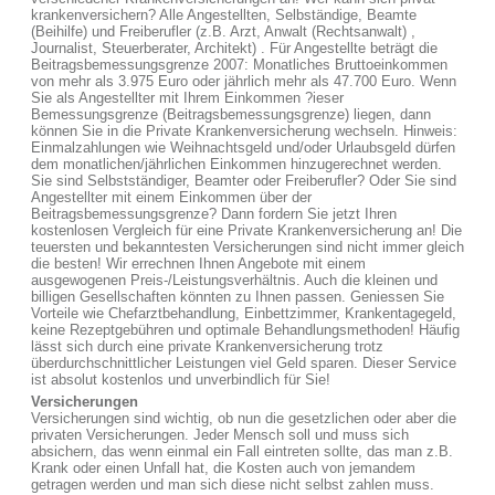
krankenversichern? Alle Angestellten, Selbständige, Beamte
(Beihilfe) und Freiberufler (z.B. Arzt, Anwalt (Rechtsanwalt) ,
Journalist, Steuerberater, Architekt) . Für Angestellte beträgt die
Beitragsbemessungsgrenze 2007: Monatliches Bruttoeinkommen
von mehr als 3.975 Euro oder jährlich mehr als 47.700 Euro. Wenn
Sie als Angestellter mit Ihrem Einkommen ?ieser
Bemessungsgrenze (Beitragsbemessungsgrenze) liegen, dann
können Sie in die Private Krankenversicherung wechseln. Hinweis:
Einmalzahlungen wie Weihnachtsgeld und/oder Urlaubsgeld dürfen
dem monatlichen/jährlichen Einkommen hinzugerechnet werden.
Sie sind Selbstständiger, Beamter oder Freiberufler? Oder Sie sind
Angestellter mit einem Einkommen über der
Beitragsbemessungsgrenze? Dann fordern Sie jetzt Ihren
kostenlosen Vergleich für eine Private Krankenversicherung an! Die
teuersten und bekanntesten Versicherungen sind nicht immer gleich
die besten! Wir errechnen Ihnen Angebote mit einem
ausgewogenen Preis-/Leistungsverhältnis. Auch die kleinen und
billigen Gesellschaften könnten zu Ihnen passen. Geniessen Sie
Vorteile wie Chefarztbehandlung, Einbettzimmer, Krankentagegeld,
keine Rezeptgebühren und optimale Behandlungsmethoden! Häufig
lässt sich durch eine private Krankenversicherung trotz
überdurchschnittlicher Leistungen viel Geld sparen. Dieser Service
ist absolut kostenlos und unverbindlich für Sie!
Versicherungen
Versicherungen sind wichtig, ob nun die gesetzlichen oder aber die
privaten Versicherungen. Jeder Mensch soll und muss sich
absichern, das wenn einmal ein Fall eintreten sollte, das man z.B.
Krank oder einen Unfall hat, die Kosten auch von jemandem
getragen werden und man sich diese nicht selbst zahlen muss.