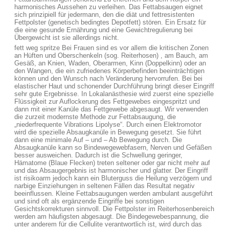
harmonisches Aussehen zu verleihen. Das Fettabsaugen eignet
sich prinzipiell für jedermann, den die diät und fettresistenten
Fettpolster (genetisch bedingtes Depotfett) stören. Ein Ersatz für
die eine gesunde Ernährung und eine Gewichtregulierung bei
Übergewicht ist sie allerdings nicht.
fett weg spritze Bei Frauen sind es vor allem die kritischen Zonen
an Hüften und Oberschenkeln (sog. Reiterhosen) , am Bauch, am
Gesäß, an Knien, Waden, Oberarmen, Kinn (Doppelkinn) oder an
den Wangen, die ein zufriedenes Körperbefinden beeinträchtigen
können und den Wunsch nach Veränderung hervorrufen. Bei bei
elastischer Haut und schonender Durchführung bringt dieser Eingriff
sehr gute Ergebnisse. In Lokalanästhesie wird zuerst eine spezielle
Flüssigkeit zur Auflockerung des Fettgewebes eingespritzt und
dann mit einer Kanüle das Fettgewebe abgesaugt. Wir verwenden
die zurzeit modernste Methode zur Fettabsaugung, die
„niederfrequente Vibrations Lipolyse“. Durch einen Elektromotor
wird die spezielle Absaugkanüle in Bewegung gesetzt. Sie führt
dann eine minimale Auf – und – Ab Bewegung durch. Die
Absaugkanüle kann so Bindewegewebfasern, Nerven und Gefäßen
besser ausweichen. Dadurch ist die Schwellung geringer,
Hämatome (Blaue Flecken) treten seltener oder gar nicht mehr auf
und das Absaugergebnis ist harmonischer und glatter. Der Eingriff
ist risikoarm jedoch kann ein Bluterguss die Heilung verzögern und
narbige Einziehungen in seltenen Fällen das Resultat negativ
beeinflussen. Kleine Fettabsaugungen werden ambulant ausgeführt
und sind oft als ergänzende Eingriffe bei sonstigen
Gesichtskorrekturen sinnvoll. Die Fettpolster im Reiterhosenbereich
werden am häufigsten abgesaugt. Die Bindegewebespannung, die
unter anderem für die Cellulite verantwortlich ist, wird durch das