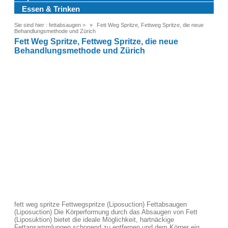
Essen & Trinken
Sie sind hier :
fettabsaugen
>
Fett Weg Spritze, Fettweg Spritze, die neue
Behandlungsmethode und Zürich
Fett Weg Spritze, Fettweg Spritze, die neue
Behandlungsmethode und Zürich
fett weg spritze Fettwegspritze (Liposuction) Fettabsaugen
(Liposuction) Die Körperformung durch das Absaugen von Fett
(Liposuktion) bietet die ideale Möglichkeit, hartnäckige
Fettansammlungen schonend zu entfernen und dem Körper ein